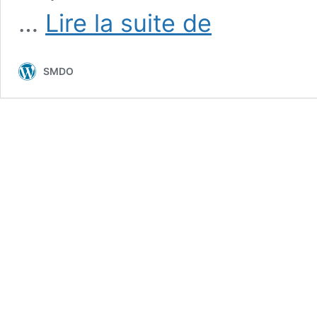
Info
…
Lire la suite de
Spéciale
Tri-
épidémie
SMDO
de
Coronavirus-
Covid
19