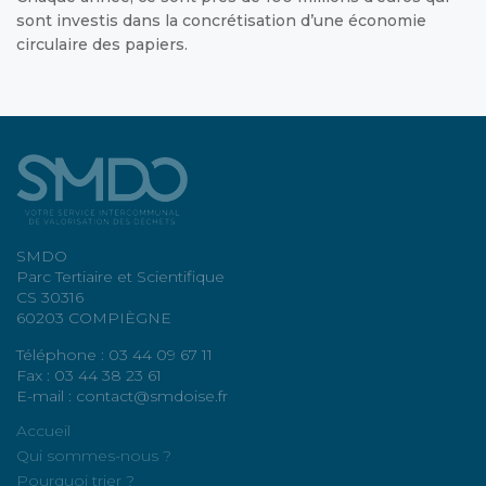
sont investis dans la concrétisation d’une économie
circulaire des papiers.
SMDO
Parc Tertiaire et Scientifique
CS 30316
60203 COMPIÈGNE
Téléphone : 03 44 09 67 11
Fax : 03 44 38 23 61
E-mail : contact@smdoise.fr
Accueil
Qui sommes-nous ?
Pourquoi trier ?