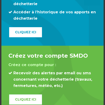
présenté à Eco Emballages, issu de l’étude de faisabilité,
déchetterie
a été retenu en avril 2016 : le projet de grand centre de tri
Accéder à l’historique de vos apports en
est donc financé à hauteur de 4 millions d’euros, au titre
de site démonstrateur. Le SMVO avait également déposé
déchetterie
une demande de financement auprès d’Eco Folio, dans le
cadre d’un appel à projets sur les papiers de bureau : là
CLIQUEZ ICI
aussi, le dossier présenté a été retenu permettant un
financement à hauteur de 800.000€.
Créez votre compte SMDO
Créez ce compte pour :
Recevoir des alertes par email ou sms
concernant votre déchetterie (travaux,
fermetures, météo, etc.)
CLIQUEZ ICI
LES FINANCEMENTS