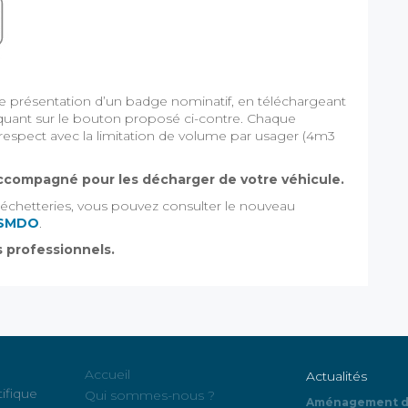
icte présentation d’un badge nominatif, en téléchargeant
iquant sur le bouton proposé ci-contre. Chaque
respect avec la limitation de volume par usager (4m3
 accompagné pour les décharger de votre véhicule.
déchetteries, vous pouvez consulter le nouveau
u SMDO
.
s professionnels.
Accueil
Actualités
tifique
Qui sommes-nous ?
Aménagement de