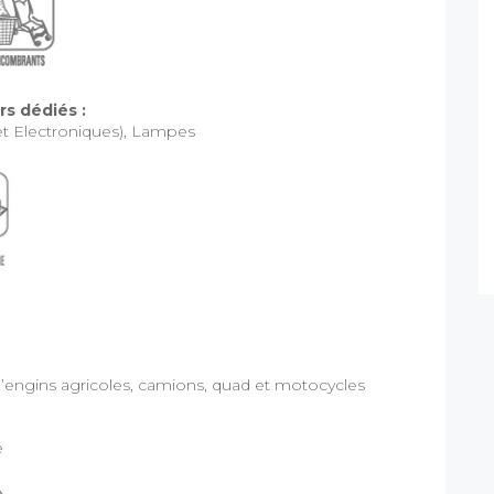
s dédiés :
t Electroniques), Lampes
’engins agricoles, camions, quad et motocycles
e