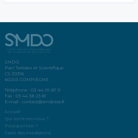
SMDO
Parc Tertiaire et Scientifique
CS 30316
60203 COMPIÈGNE
Téléphone : 03 44 09 67 11
Fax : 03 44 38 23 61
E-mail : contact@smdoise.fr
Accueil
Qui sommes-nous ?
Pourquoi trier ?
Carte des installations