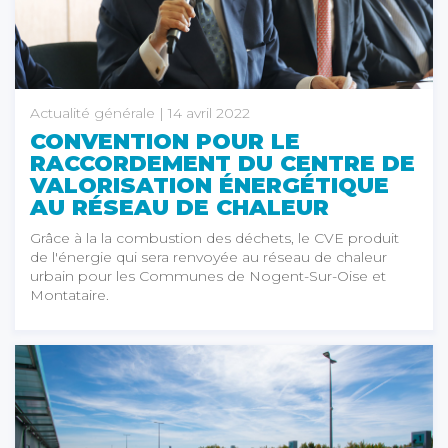
Actualité générale
| 14 avril 2022
CONVENTION POUR LE
RACCORDEMENT DU CENTRE DE
VALORISATION ÉNERGÉTIQUE
AU RÉSEAU DE CHALEUR
Grâce à la la combustion des déchets, le CVE produit
de l'énergie qui sera renvoyée au réseau de chaleur
urbain pour les Communes de Nogent-Sur-Oise et
Montataire.