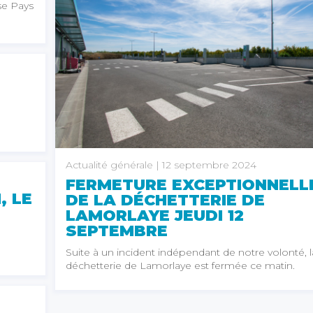
se Pays
Actualité générale
| 12 septembre 2024
FERMETURE EXCEPTIONNELL
, LE
DE LA DÉCHETTERIE DE
LAMORLAYE JEUDI 12
SEPTEMBRE
Suite à un incident indépendant de notre volonté, l
déchetterie de Lamorlaye est fermée ce matin.