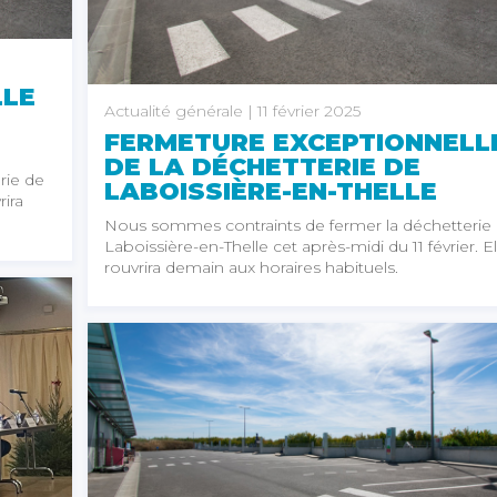
LLE
Actualité générale
| 11 février 2025
FERMETURE EXCEPTIONNELL
DE LA DÉCHETTERIE DE
rie de
LABOISSIÈRE-EN-THELLE
rira
Nous sommes contraints de fermer la déchetterie
Laboissière-en-Thelle cet après-midi du 11 février. El
rouvrira demain aux horaires habituels.