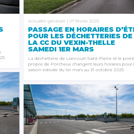
Actualité générale
| 27 février 2025
PASSAGE EN HORAIRES D’ÉT
S
POUR LES DÉCHETTERIES DE
LA CC DU VEXIN-THELLE
SAMEDI 1ER MARS
s
25.
La déchetterie de Liancourt-Saint-Pierre et le point
propre de Porcheux changent leurs horaires pour 
saison estivale du 1er mars au 31 octobre 2025.