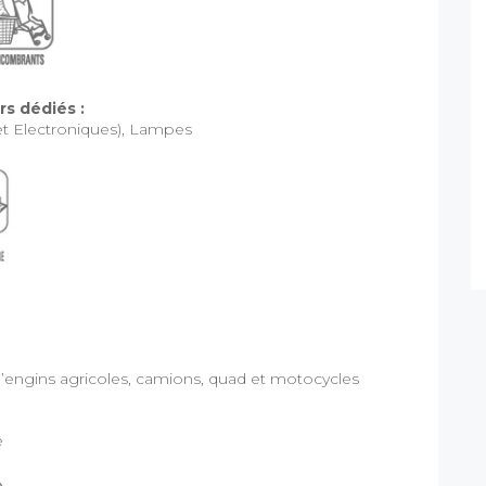
s dédiés :
t Electroniques), Lampes
’engins agricoles, camions, quad et motocycles
e