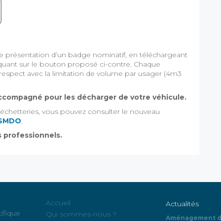
icte présentation d’un badge nominatif, en téléchargeant
iquant sur le bouton proposé ci-contre. Chaque
respect avec la limitation de volume par usager (4m3
 accompagné pour les décharger de votre véhicule.
déchetteries, vous pouvez consulter le nouveau
u SMDO
.
s professionnels.
Accueil
Actualités
tifique
Qui sommes-nous ?
Aménagement de