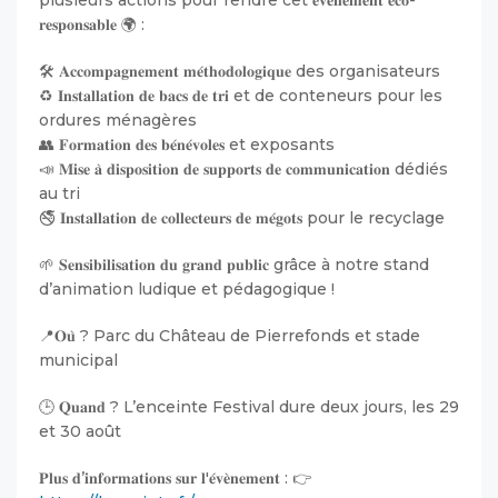
𝐫𝐞𝐬𝐩𝐨𝐧𝐬𝐚𝐛𝐥𝐞 🌍 :
🛠️ 𝐀𝐜𝐜𝐨𝐦𝐩𝐚𝐠𝐧𝐞𝐦𝐞𝐧𝐭 𝐦𝐞́𝐭𝐡𝐨𝐝𝐨𝐥𝐨𝐠𝐢𝐪𝐮𝐞 des organisateurs
♻️ 𝐈𝐧𝐬𝐭𝐚𝐥𝐥𝐚𝐭𝐢𝐨𝐧 𝐝𝐞 𝐛𝐚𝐜𝐬 𝐝𝐞 𝐭𝐫𝐢 et de conteneurs pour les
ordures ménagères
👥 𝐅𝐨𝐫𝐦𝐚𝐭𝐢𝐨𝐧 𝐝𝐞𝐬 𝐛𝐞́𝐧𝐞́𝐯𝐨𝐥𝐞𝐬 et exposants
📣 𝐌𝐢𝐬𝐞 𝐚̀ 𝐝𝐢𝐬𝐩𝐨𝐬𝐢𝐭𝐢𝐨𝐧 𝐝𝐞 𝐬𝐮𝐩𝐩𝐨𝐫𝐭𝐬 𝐝𝐞 𝐜𝐨𝐦𝐦𝐮𝐧𝐢𝐜𝐚𝐭𝐢𝐨𝐧 dédiés
au tri
🚭 𝐈𝐧𝐬𝐭𝐚𝐥𝐥𝐚𝐭𝐢𝐨𝐧 𝐝𝐞 𝐜𝐨𝐥𝐥𝐞𝐜𝐭𝐞𝐮𝐫𝐬 𝐝𝐞 𝐦𝐞́𝐠𝐨𝐭𝐬 pour le recyclage
🌱 𝐒𝐞𝐧𝐬𝐢𝐛𝐢𝐥𝐢𝐬𝐚𝐭𝐢𝐨𝐧 𝐝𝐮 𝐠𝐫𝐚𝐧𝐝 𝐩𝐮𝐛𝐥𝐢𝐜 grâce à notre stand
d’animation ludique et pédagogique !
📍𝐎𝐮̀ ? Parc du Château de Pierrefonds et stade
municipal
🕒 𝐐𝐮𝐚𝐧𝐝 ? L’enceinte Festival dure deux jours, les 29
et 30 août
𝐏𝐥𝐮𝐬 𝐝’𝐢𝐧𝐟𝐨𝐫𝐦𝐚𝐭𝐢𝐨𝐧𝐬 𝐬𝐮𝐫 𝐥'𝐞́𝐯𝐞̀𝐧𝐞𝐦𝐞𝐧𝐭 : 👉