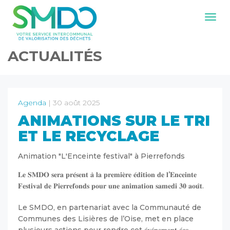
Navig
ACTUALITÉS
Agenda
| 30 août 2025
ANIMATIONS SUR LE TRI
ET LE RECYCLAGE
Animation "L'Enceinte festival" à Pierrefonds
𝐋𝐞 𝐒𝐌𝐃𝐎 𝐬𝐞𝐫𝐚 𝐩𝐫𝐞́𝐬𝐞𝐧𝐭 𝐚̀ 𝐥𝐚 𝐩𝐫𝐞𝐦𝐢𝐞̀𝐫𝐞 𝐞́𝐝𝐢𝐭𝐢𝐨𝐧 𝐝𝐞 𝐥’𝐄𝐧𝐜𝐞𝐢𝐧𝐭𝐞
𝐅𝐞𝐬𝐭𝐢𝐯𝐚𝐥 𝐝𝐞 𝐏𝐢𝐞𝐫𝐫𝐞𝐟𝐨𝐧𝐝𝐬 𝐩𝐨𝐮𝐫 𝐮𝐧𝐞 𝐚𝐧𝐢𝐦𝐚𝐭𝐢𝐨𝐧 𝐬𝐚𝐦𝐞𝐝𝐢 𝟑𝟎 𝐚𝐨𝐮̂𝐭.
Le SMDO, en partenariat avec la Communauté de
Communes des Lisières de l’Oise, met en place
plusieurs actions pour rendre cet 𝐞́𝐯𝐞́𝐧𝐞𝐦𝐞𝐧𝐭 𝐞́𝐜𝐨-