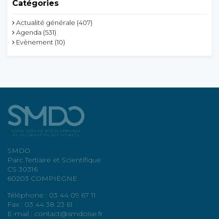
Catégories
Actualité générale
(407)
Agenda
(531)
Evènement
(10)
SMDO
Parc Tertiaire et Scientifique
CS 30316
60203 COMPIÈGNE
Téléphone : 03 44 09 67 11
Fax : 03 44 38 23 61
E-mail : contact@smdoise.fr