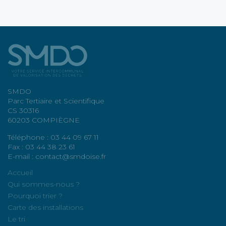
SMDO
Parc Tertiaire et Scientifique
CS 30316
60203 COMPIÈGNE
Téléphone : 03 44 09 67 11
Fax : 03 44 38 23 61
E-mail : contact@smdoise.fr
Accueil
Qui sommes-nous ?
Pourquoi trier ?
Carte des installations
Le tri