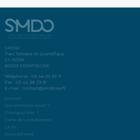
SMDO
Parc Tertiaire et Scientifique
CS 30316
60203 COMPIÈGNE
Téléphone : 03 44 09 67 11
Fax : 03 44 38 23 61
E-mail : contact@smdoise.fr
Accueil
Qui sommes-nous ?
Pourquoi trier ?
Carte des installations
Le tri
Recrutement