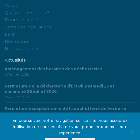
Accueil
Qui sommes-nous ?
Pourquoi trier ?
Carte des installations
Le tri
Recrutement
Nous contacter
Actualités
Aménagement des horaires des déchetteries
27 juillet 2026
Fermeture de la déchetterie d’Écuvilly samedi 25 et
dimanche 26 juillet 2026
24 juillet 2026
Fermeture exceptionnelle de la déchetterie de Verberie
24 juillet 2026
En poursuivant votre navigation sur ce site, vous acceptez
l’utilisation de cookies afin de vous proposer une meilleure
expérience.
© SMDO | Syndicat Mixte du Département de l’Oise - Tous droits réservés |