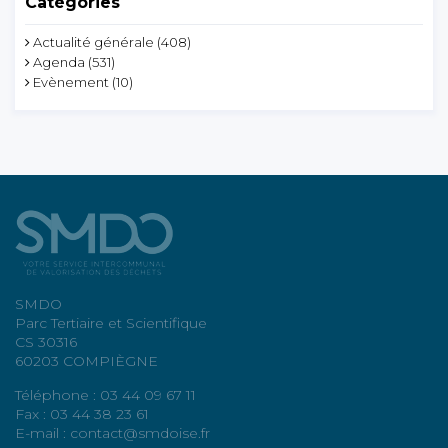
Catégories
Actualité générale
(408)
Agenda
(531)
Evènement
(10)
SMDO
Parc Tertiaire et Scientifique
CS 30316
60203 COMPIÈGNE
Téléphone : 03 44 09 67 11
Fax : 03 44 38 23 61
E-mail : contact@smdoise.fr