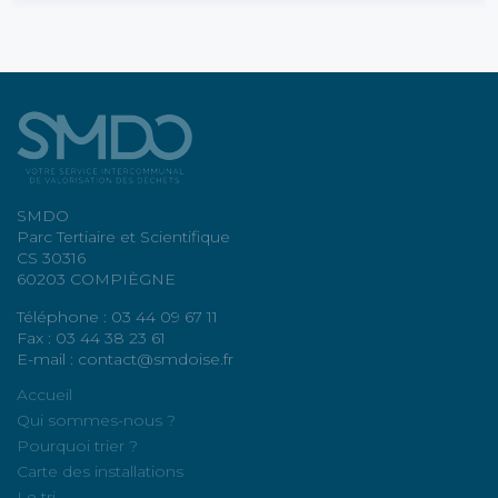
SMDO
Parc Tertiaire et Scientifique
CS 30316
60203 COMPIÈGNE
Téléphone : 03 44 09 67 11
Fax : 03 44 38 23 61
E-mail : contact@smdoise.fr
Accueil
Qui sommes-nous ?
Pourquoi trier ?
Carte des installations
Le tri