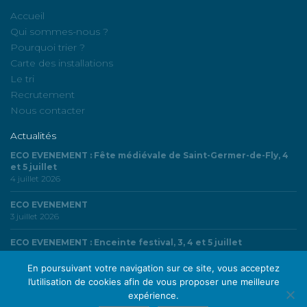
Accueil
Qui sommes-nous ?
Pourquoi trier ?
Carte des installations
Le tri
Recrutement
Nous contacter
Actualités
ECO EVENEMENT : Fête médiévale de Saint-Germer-de-Fly, 4
et 5 juillet
4 juillet 2026
ECO EVENEMENT
3 juillet 2026
ECO EVENEMENT : Enceinte festival, 3, 4 et 5 juillet
3 juillet 2026
En poursuivant votre navigation sur ce site, vous acceptez
l’utilisation de cookies afin de vous proposer une meilleure
expérience.
© SMDO | Syndicat Mixte du Département de l’Oise - Tous droits réservés |