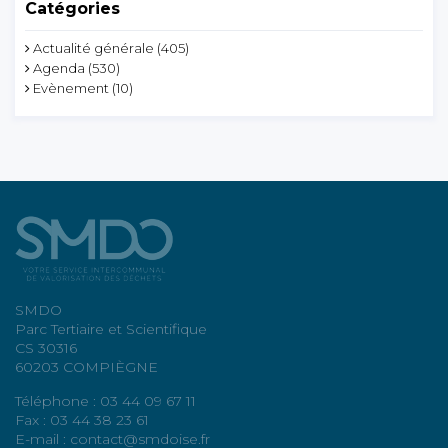
Catégories
Actualité générale
(405)
Agenda
(530)
Evènement
(10)
SMDO
Parc Tertiaire et Scientifique
CS 30316
60203 COMPIÈGNE
Téléphone : 03 44 09 67 11
Fax : 03 44 38 23 61
E-mail : contact@smdoise.fr