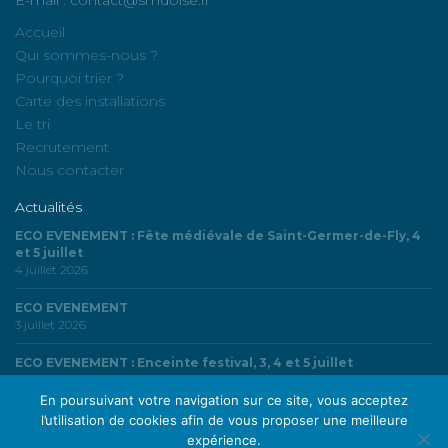
Accueil
Qui sommes-nous ?
Pourquoi trier ?
Carte des installations
Le tri
Recrutement
Nous contacter
Actualités
ECO EVENEMENT : Fête médiévale de Saint-Germer-de-Fly, 4
et 5 juillet
4 juillet 2026
ECO EVENEMENT
3 juillet 2026
ECO EVENEMENT : Enceinte festival, 3, 4 et 5 juillet
3 juillet 2026
En poursuivant votre navigation sur ce site, vous acceptez
l’utilisation de cookies afin de vous proposer une meilleure
expérience.
© SMDO | Syndicat Mixte du Département de l’Oise - Tous droits réservés |