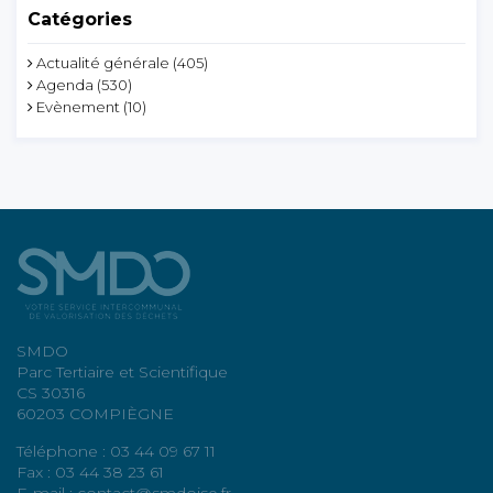
Catégories
Actualité générale
(405)
Agenda
(530)
Evènement
(10)
SMDO
Parc Tertiaire et Scientifique
CS 30316
60203 COMPIÈGNE
Téléphone : 03 44 09 67 11
Fax : 03 44 38 23 61
E-mail : contact@smdoise.fr