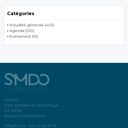
Catégories
Actualité générale
(405)
Agenda
(530)
Evènement
(10)
SMDO
Parc Tertiaire et Scientifique
CS 30316
60203 COMPIÈGNE
Téléphone : 03 44 09 67 11