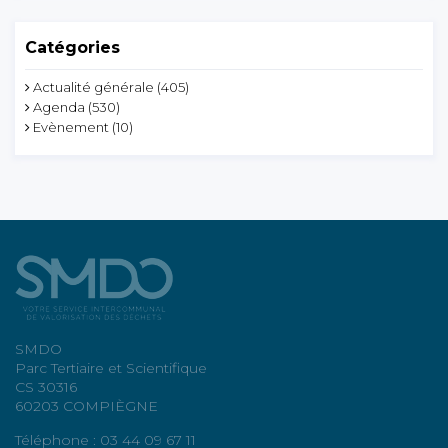
Catégories
Actualité générale
(405)
Agenda
(530)
Evènement
(10)
SMDO
Parc Tertiaire et Scientifique
CS 30316
60203 COMPIÈGNE
Téléphone : 03 44 09 67 11