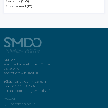
Agenda
(530)
Evènement
(10)
SMDO
Parc Tertiaire et Scientifique
CS 30316
60203 COMPIÈGNE
Téléphone : 03 44 09 67 11
Fax : 03 44 38 23 61
E-mail : contact@smdoise.fr
Accueil
Qui sommes-nous ?