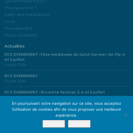
Qui sommes-nous ?
Pourquoi trier ?
Carte des installations
Le tri
Recrutement
Nous contacter
Actualités
ECO EVENEMENT : Fête médiévale de Saint-Germer-de-Fly, 4
et 5 juillet
4 juillet 2026
ECO EVENEMENT
3 juillet 2026
ECO EVENEMENT : Enceinte festival, 3, 4 et 5 juillet
3 juillet 2026
En poursuivant votre navigation sur ce site, vous acceptez
l’utilisation de cookies afin de vous proposer une meilleure
expérience.
© SMDO | Syndicat Mixte du Département de l’Oise - Tous droits réservés |
Mentions légales
-
Plan du site
J'accepte
Je refuse