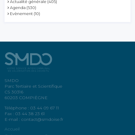
Actualité générale
(405)
Agenda
(530)
Evènement
(10)
SMDO
Parc Tertiaire et Scientifique
CS 30316
60203 COMPIÈGNE
Téléphone : 03 44 09 67 11
Fax : 03 44 38 23 61
E-mail : contact@smdoise.fr
Accueil