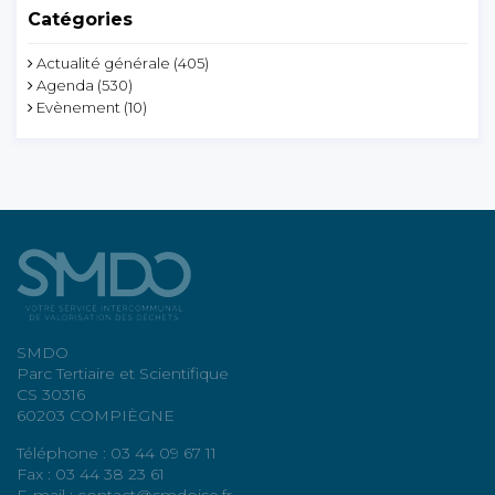
Catégories
Actualité générale
(405)
Agenda
(530)
Evènement
(10)
SMDO
Parc Tertiaire et Scientifique
CS 30316
60203 COMPIÈGNE
Téléphone : 03 44 09 67 11
Fax : 03 44 38 23 61
E-mail : contact@smdoise.fr