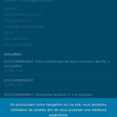
Accueil
Qui sommes-nous ?
Pourquoi trier ?
Carte des installations
Le tri
Recrutement
Nous contacter
Actualités
ECO EVENEMENT : Fête médiévale de Saint-Germer-de-Fly, 4
et 5 juillet
4 juillet 2026
ECO EVENEMENT
3 juillet 2026
ECO EVENEMENT : Enceinte festival, 3, 4 et 5 juillet
3 juillet 2026
En poursuivant votre navigation sur ce site, vous acceptez
l’utilisation de cookies afin de vous proposer une meilleure
expérience.
© SMDO | Syndicat Mixte du Département de l’Oise - Tous droits réservés |