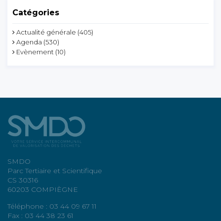
Catégories
Actualité générale
(405)
Agenda
(530)
Evènement
(10)
SMDO
Parc Tertiaire et Scientifique
CS 30316
60203 COMPIÈGNE
Téléphone : 03 44 09 67 11
Fax : 03 44 38 23 61