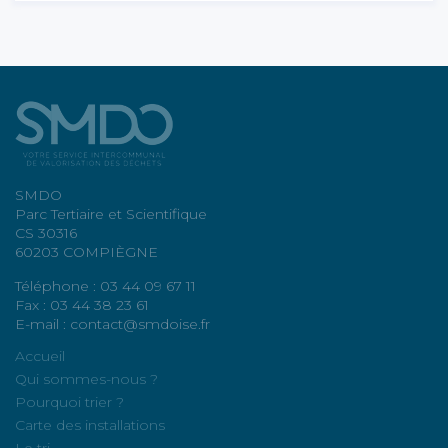
SMDO
Parc Tertiaire et Scientifique
CS 30316
60203 COMPIÈGNE
Téléphone : 03 44 09 67 11
Fax : 03 44 38 23 61
E-mail : contact@smdoise.fr
Accueil
Qui sommes-nous ?
Pourquoi trier ?
Carte des installations