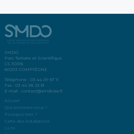
SMDO
Parc Tertiaire et Scientifique
CS 30316
60203 COMPIÈGNE
Téléphone : 03 44 09 67 11
Fax : 03 44 38 23 61
E-mail : contact@smdoise.fr
Accueil
Qui sommes-nous ?
Pourquoi trier ?
Carte des installations
Le tri